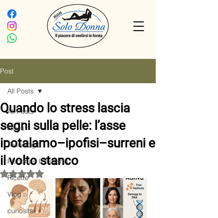
Post
All Posts
Quando lo stress lascia
All Posts
segni sulla pelle: l’asse
News
ipotalamo–ipofisi–surreni e
Tecnologia
il volto stanco
Risponde L'esperta
Valutazione NaN stelle su 5.
Ricette
Vlog
curiosita