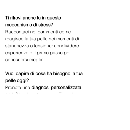
Ti ritrovi anche tu in questo 
meccanismo di stress? 
Raccontaci nei commenti come 
reagisce la tua pelle nei momenti di 
stanchezza o tensione: condividere 
esperienze è il primo passo per 
conoscersi meglio.
Vuoi capire di cosa ha bisogno la tua 
pelle oggi?
Prenota una 
diagnosi personalizzata 
gratuita
 nel nostro centro. Ti guideremo 
verso il trattamento anti-stress più 
adatto a te, per restituire al viso 
equilibrio e luce.
Scritto da Silvana Grippi estetista 