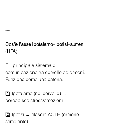
---
Cos’è
l’asse
ipotalamo
–
ipofisi
–
surreni
(
HPA
)
È il principale sistema di 
comunicazione tra cervello ed ormoni. 
Funziona come una catena:
1️⃣ Ipotalamo (nel cervello) → 
percepisce stress/emozioni
2️⃣ Ipofisi → rilascia ACTH (ormone 
stimolante)