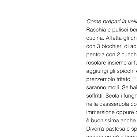
Come prepari la vellu
Raschia e pulisci ben
cucina. Affetta gli 
con 3 bicchieri di a
pentola con 2 cucchia
rosolare insieme ai 
aggiungi gli spicchi 
prezzemolo tritato. F
saranno molli. Se hai
soffritti. Scola i fu
nella cassseruola con
immersione oppure con
è buonissima anche c
Diverrà pastosa e spe
ancora un pò a fiamm