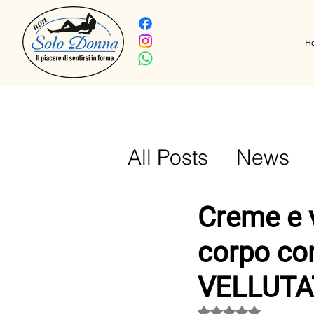
H
All Posts
News
Vlog
curiosita
Creme e v
corpo co
VELLUTA
Valutazione NaN ste