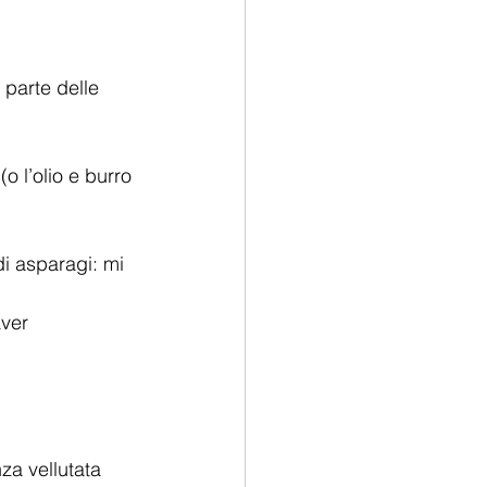
 parte delle 
o l’olio e burro 
i asparagi: mi 
aver 
za vellutata 