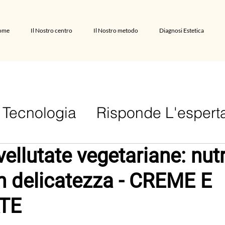
ome
Il Nostro centro
Il Nostro metodo
Diagnosi Estetica
Tecnologia
Risponde L'espert
ellutate vegetariane: nutri
n delicatezza - CREME E
TE
lle su 5.