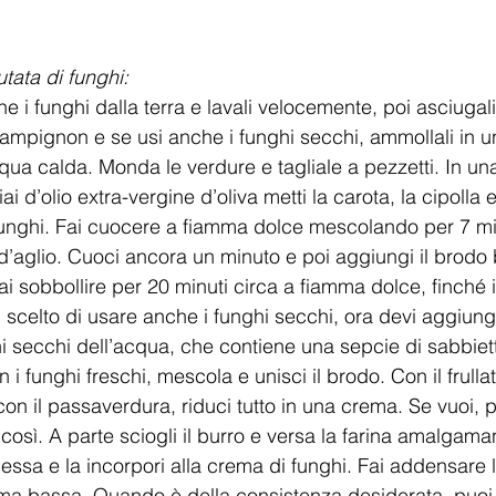
tata di funghi: 
e i funghi dalla terra e lavali velocemente, poi asciugal
champignon e se usi anche i funghi secchi, ammollali in 
cqua calda. Monda le verdure e tagliale a pezzetti. In un
i d’olio extra-vergine d’oliva metti la carota, la cipolla 
funghi. Fai cuocere a fiamma dolce mescolando per 7 min
d’aglio. Cuoci ancora un minuto e poi aggiungi il brodo b
ai sobbollire per 20 minuti circa a fiamma dolce, finché i
 scelto di usare anche i funghi secchi, ora devi aggiunge
nghi secchi dell’acqua, che contiene una sepcie di sabbiet
 i funghi freschi, mescola e unisci il brodo. Con il frulla
 il passaverdura, riduci tutto in una crema. Se vuoi, pu
osì. A parte sciogli il burro e versa la farina amalgam
ssa e la incorpori alla crema di funghi. Fai addensare l
a bassa. Quando è della consistenza desiderata, puoi s