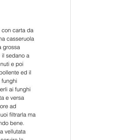
i con carta da 
una casseruola 
a grossa 
e il sedano a 
uti e poi 
ollente ed il 
 funghi 
rli ai funghi 
ta e versa 
tore ad 
oi filtrarla ma 
ando bene. 
a vellutata 
ervire la 