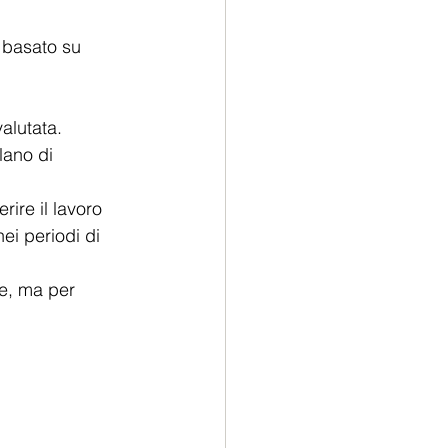
 basato su 
alutata.
lano di 
ire il lavoro 
ei periodi di 
e, ma per 