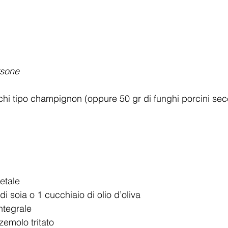
rsone  
schi tipo champignon (oppure 50 gr di funghi porcini sec
  
etale  
i soia o 1 cucchiaio di olio d’oliva  
ntegrale  
emolo tritato  