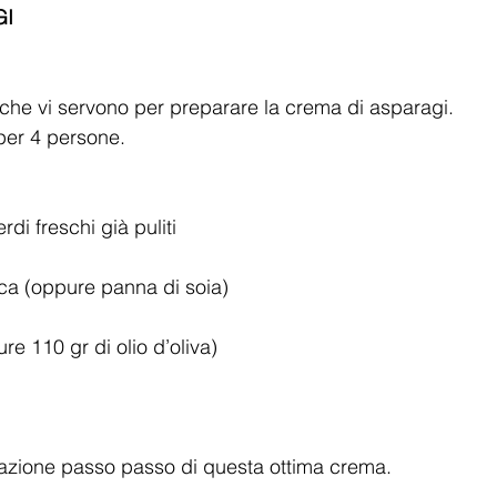
I 
i che vi servono per preparare la crema di asparagi. 
per 4 persone.  
di freschi già puliti  
ca (oppure panna di soia)  
re 110 gr di olio d’oliva)  
azione passo passo di questa ottima crema.  