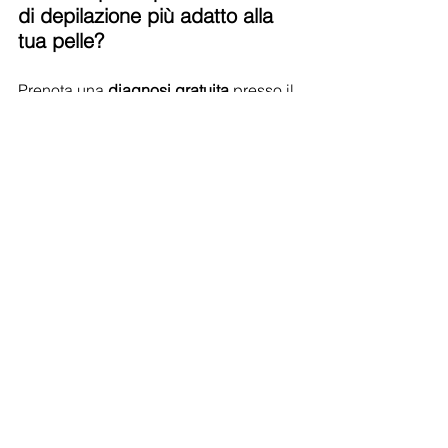
di depilazione più adatto alla 
tua pelle?
Prenota una 
diagnosi gratuita
 presso il 
nostro centro.
Analizzeremo il tuo tipo di pelo e di 
cute per consigliarti il trattamento più 
efficace, sicuro e personalizzato.
Adatto  per le donne e per gli uomini, 
ogni depilazione può diventare un 
momento di vero benessere.
La depilazione non deve essere fonte 
di dolore o danni per la pelle, ma un 
momento di cura e rispetto per il 
proprio corpo.
Conoscere i metodi giusti fa davvero la 
differenza.