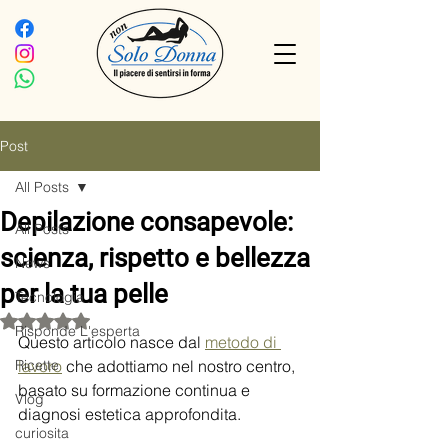
Post
All Posts
Depilazione consapevole:
All Posts
scienza, rispetto e bellezza
News
per la tua pelle
Tecnologia
Valutazione NaN stelle su 5.
Risponde L'esperta
Questo articolo nasce dal 
metodo di 
Ricette
lavoro
 che adottiamo nel nostro centro, 
basato su formazione continua e 
Vlog
diagnosi estetica approfondita.
curiosita