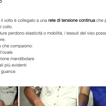
o
.
il volto è collegato a una 
rete di tensione continua
 che 
l collo.
re perdono elasticità o mobilità, i tessuti del viso posso
re.
o che compaiono:
l’ovale
izione mandibolare
li più evidenti
e guance.