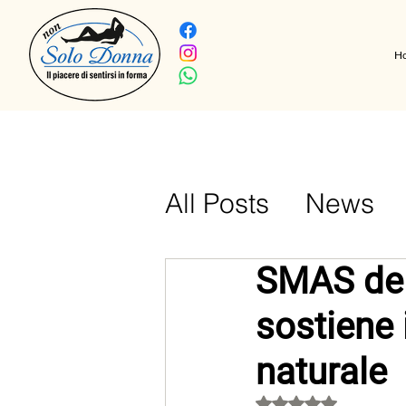
H
All Posts
News
Vlog
curiosita
SMAS del 
sostiene i
naturale
Valutazione NaN ste