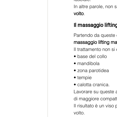
In altre parole, non si
volto
.
Il massaggio lifti
Partendo da queste 
massaggio lifting m
Il trattamento non si
• base del collo
• mandibola
• zona parotidea
• tempie
• calotta cranica.
Lavorare su queste a
di maggiore compatt
Il risultato è un vis
volto.