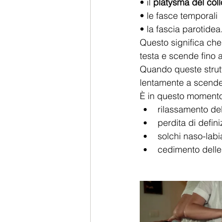
• il 
platysma del coll
• le fasce temporali
• la fascia parotidea
Questo significa che 
testa e scende fino a
Quando queste struttu
lentamente a scende
È in questo moment
rilassamento del
perdita di defin
solchi naso-labia
cedimento dell