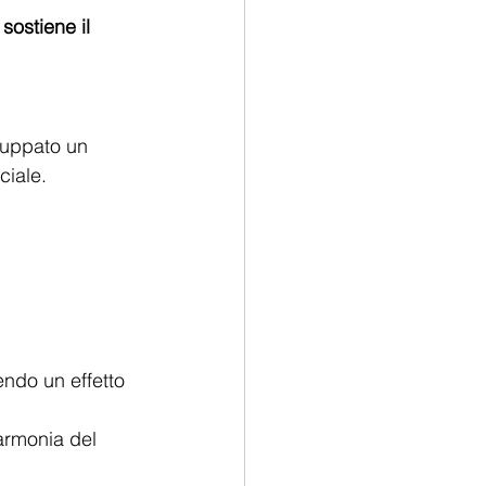
 sostiene il 
luppato un 
ciale.
endo un effetto 
’armonia del 