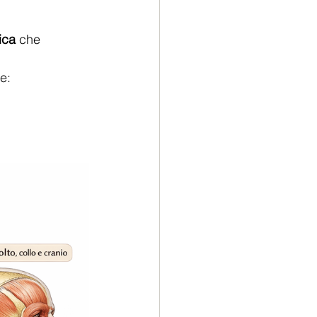
ica
 che 
e: