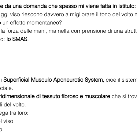
e da una domanda che spesso mi viene fatta in istituto:
i viso riescono davvero a migliorare il tono del volto m
o un effetto momentaneo?
lla forza delle mani, ma nella comprensione di una strut
o: 
lo SMAS
.
i 
Superficial Musculo Aponeurotic System
, cioè il sist
ciale.
tridimensionale di tessuto fibroso e muscolare
 che si trov
i del volto.
ega tra loro:
l viso
o