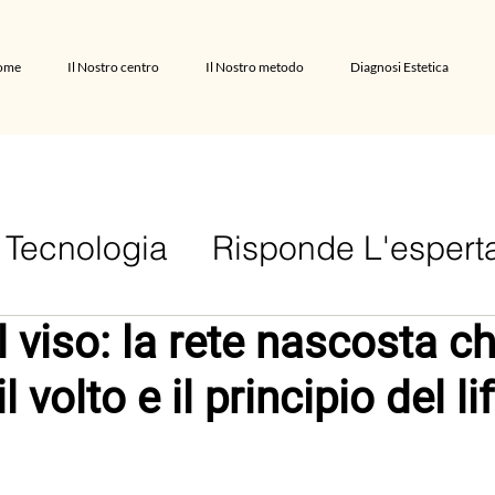
ome
Il Nostro centro
Il Nostro metodo
Diagnosi Estetica
Tecnologia
Risponde L'espert
viso: la rete nascosta c
l volto e il principio del li
lle su 5.