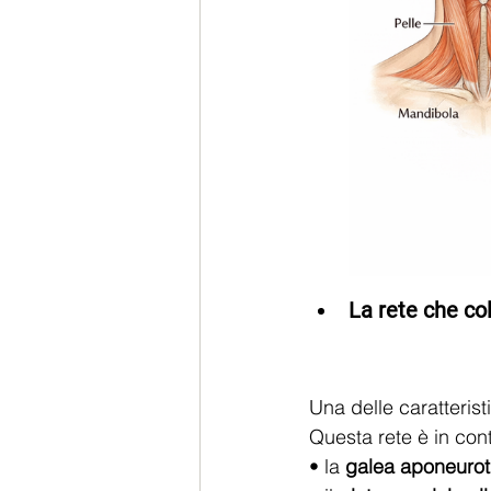
La rete che col
Una delle caratterist
Questa rete è in conti
• la 
galea aponeuroti