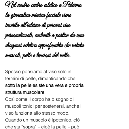
Nel nostro centro estetico a Palermo 
la ginnastica mimica facciale viene 
inserita all’interno di percorsi viso 
personalizzati, costruiti a partire da una 
diagnosi estetica approfondita
 che valuta 
muscoli, pelle e tensioni del volto.
Spesso pensiamo al viso solo in 
termini di pelle, dimenticando che 
sotto la pelle esiste una vera e propria 
struttura muscolare
.
Così come il corpo ha bisogno di 
muscoli tonici per sostenersi, anche il 
viso funziona allo stesso modo.
Quando un muscolo è ipotonico, ciò 
che sta “sopra” – cioè la pelle – può 