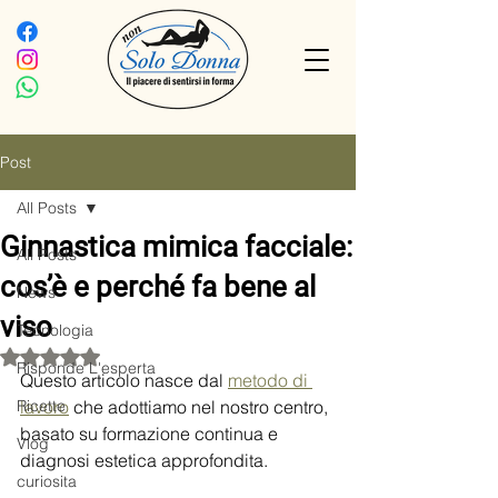
Post
All Posts
Ginnastica mimica facciale:
All Posts
cos’è e perché fa bene al
News
viso
Tecnologia
Valutazione NaN stelle su 5.
Risponde L'esperta
Questo articolo nasce dal 
metodo di 
Ricette
lavoro
 che adottiamo nel nostro centro, 
basato su formazione continua e 
Vlog
diagnosi estetica approfondita.
curiosita