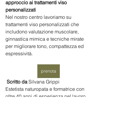
approccio ai trattamenti viso 
personalizzati
Nel nostro centro lavoriamo su 
trattamenti viso personalizzati che 
includono valutazione muscolare, 
ginnastica mimica e tecniche mirate 
per migliorare tono, compattezza ed 
espressività.
prenota
Scritto da 
Silvana Grippi
Estetista 
naturopata 
e formatrice con 
oltre 40 anni di esperienza nel lavoro 
sul corpo.
Nel suo centro a Palermo sviluppa un 
metodo basato su diagnosi estetica, 
ascolto del corpo e trattamenti non 
invasivi orientati a risultati duraturi.