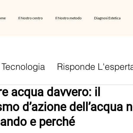
ome
Il Nostro centro
Il Nostro metodo
Diagnosi Estetica
Tecnologia
Risponde L'espert
e acqua davvero: il
mo d’azione dell’acqua n
uando e perché
lle su 5.