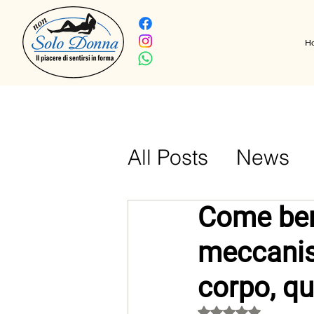
H
All Posts
News
Vlog
curiosita
Come ber
meccanis
corpo, q
Valutazione NaN ste