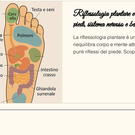
Riflessologia plantare e 
piedi, sistema nervoso e b
La riflessologia plantare è u
riequilibra corpo e mente att
punti riflessi del piede. Sco
circolazione e armonia psico