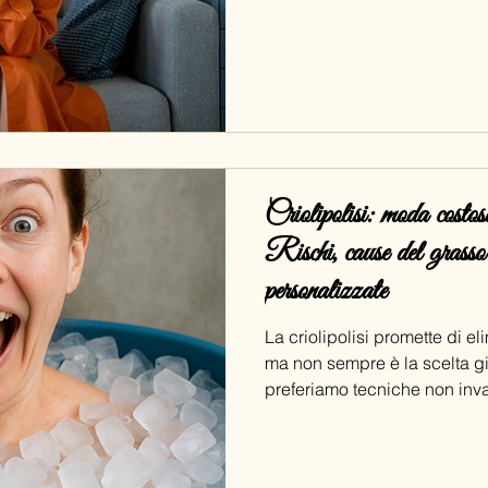
Criolipolisi: moda costos
Rischi, cause del grasso 
personalizzate
La criolipolisi promette di el
ma non sempre è la scelta g
preferiamo tecniche non inva
stimolano il metabolismo nat